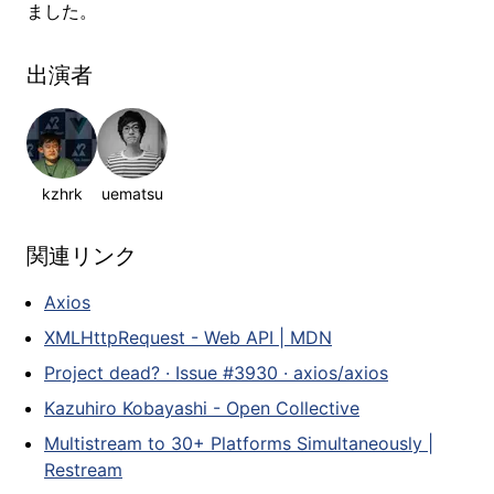
ました。
出演者
kzhrk
uematsu
関連リンク
Axios
XMLHttpRequest - Web API | MDN
Project dead? · Issue #3930 · axios/axios
Kazuhiro Kobayashi - Open Collective
Multistream to 30+ Platforms Simultaneously |
Restream