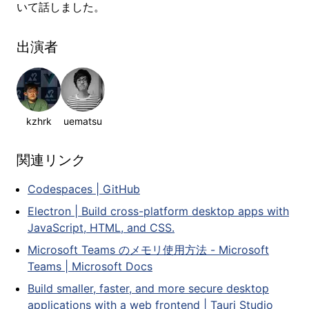
いて話しました。
出演者
kzhrk
uematsu
関連リンク
Codespaces | GitHub
Electron | Build cross-platform desktop apps with
JavaScript, HTML, and CSS.
Microsoft Teams のメモリ使用方法 - Microsoft
Teams | Microsoft Docs
Build smaller, faster, and more secure desktop
applications with a web frontend | Tauri Studio