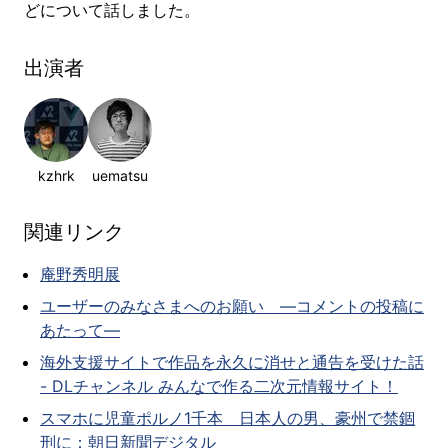
どについて話しました。
出演者
kzhrk
uematsu
関連リンク
庵野秀明展
ユーザーのみなさまへのお願い ―コメントの投稿に
あたって―
海外支援サイトで作品を永久に消せと通告を受けた話
- DLチャンネル みんなで作る二次元情報サイト！
スマホに児童ポルノ1千本 日本人の男、豪州で禁錮
刑に：朝日新聞デジタル