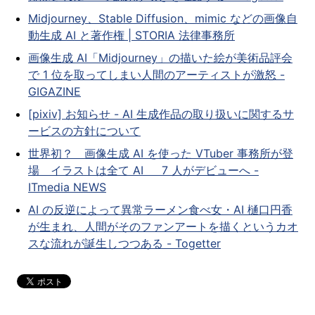
Midjourney、Stable Diffusion、mimic などの画像自
動生成 AI と著作権 | STORIA 法律事務所
画像生成 AI「Midjourney」の描いた絵が美術品評会
で 1 位を取ってしまい人間のアーティストが激怒 -
GIGAZINE
[pixiv] お知らせ - AI 生成作品の取り扱いに関するサ
ービスの方針について
世界初？ 画像生成 AI を使った VTuber 事務所が登
場 イラストは全て AI 7 人がデビューへ -
ITmedia NEWS
AI の反逆によって異常ラーメン食べ女・AI 樋口円香
が生まれ、人間がそのファンアートを描くというカオ
スな流れが誕生しつつある - Togetter